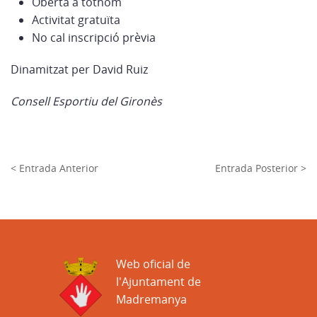
Oberta a tothom
Activitat gratuïta
No cal inscripció prèvia
Dinamitzat per David Ruiz
Consell Esportiu del Gironès
< Entrada Anterior
Entrada Posterior >
Web oficial de
l'Ajuntament de
Madremanya