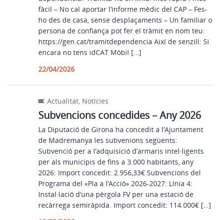
fàcil – No cal aportar l’informe mèdic del CAP – Fes-
ho des de casa, sense desplaçaments – Un familiar o
persona de confiança pot fer el tràmit en nom teu:
https://gen.cat/tramitdependencia Així de senzill: Si
encara no tens idCAT Mòbil […]
22/04/2026
Actualitat
,
Notícies
Subvencions concedides – Any 2026
La Diputació de Girona ha concedit a l’Ajuntament
de Madremanya les subvenions següents:
Subvenció per a l’adquisició d’armaris intel·ligents
per als municipis de fins a 3.000 habitants, any
2026: Import concedit: 2.956,33€ Subvencions del
Programa del «Pla a l’Acció» 2026-2027: Línia 4:
Instal·lació d’una pèrgola FV per una estació de
recàrrega semiràpida. Import concedit: 114.000€ […]