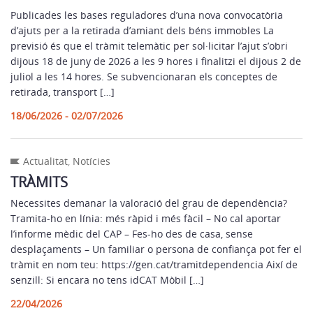
Publicades les bases reguladores d’una nova convocatòria
d’ajuts per a la retirada d’amiant dels béns immobles La
previsió és que el tràmit telemàtic per sol·licitar l’ajut s’obri
dijous 18 de juny de 2026 a les 9 hores i finalitzi el dijous 2 de
juliol a les 14 hores. Se subvencionaran els conceptes de
retirada, transport […]
18/06/2026 - 02/07/2026
Actualitat
,
Notícies
TRÀMITS
Necessites demanar la valoració del grau de dependència?
Tramita-ho en línia: més ràpid i més fàcil – No cal aportar
l’informe mèdic del CAP – Fes-ho des de casa, sense
desplaçaments – Un familiar o persona de confiança pot fer el
tràmit en nom teu: https://gen.cat/tramitdependencia Així de
senzill: Si encara no tens idCAT Mòbil […]
22/04/2026