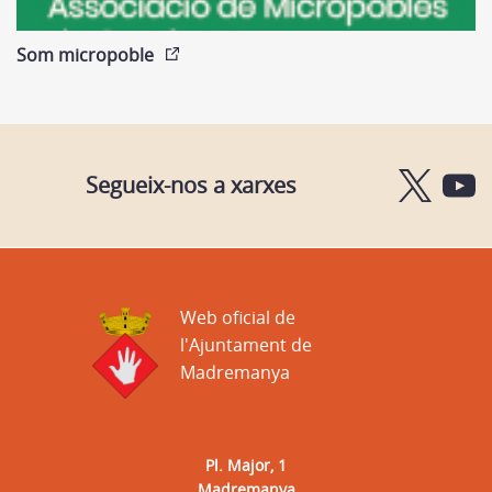
Som micropoble
Segueix-nos a xarxes
Web oficial de
l'Ajuntament de
Madremanya
Pl. Major, 1
Madremanya