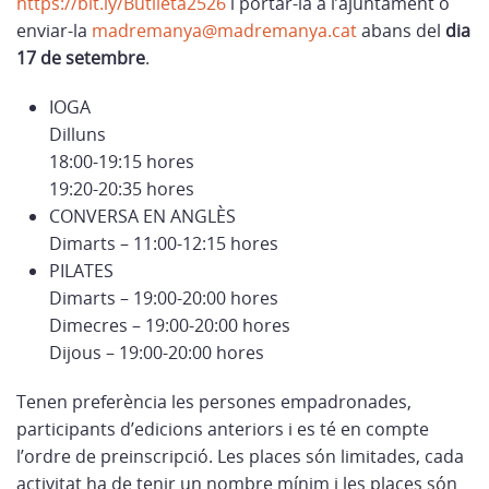
https://bit.ly/Butlleta2526
i portar-la a l’ajuntament o
enviar-la
madremanya@madremanya.cat
abans del
dia
17 de setembre
.
IOGA
Dilluns
18:00-19:15 hores
19:20-20:35 hores
CONVERSA EN ANGLÈS
Dimarts – 11:00-12:15 hores
PILATES
Dimarts – 19:00-20:00 hores
Dimecres – 19:00-20:00 hores
Dijous – 19:00-20:00 hores
Tenen preferència les persones empadronades,
participants d’edicions anteriors i es té en compte
l’ordre de preinscripció. Les places són limitades, cada
activitat ha de tenir un nombre mínim i les places són