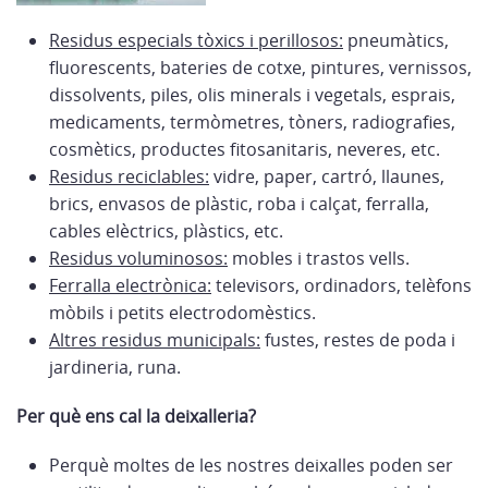
Residus especials tòxics i perillosos:
pneumàtics,
fluorescents, bateries de cotxe, pintures, vernissos,
dissolvents, piles, olis minerals i vegetals, esprais,
medicaments, termòmetres, tòners, radiografies,
cosmètics, productes fitosanitaris, neveres, etc.
Residus reciclables:
vidre, paper, cartró, llaunes,
brics, envasos de plàstic, roba i calçat, ferralla,
cables elèctrics, plàstics, etc.
Residus voluminosos:
mobles i trastos vells.
Ferralla electrònica:
televisors, ordinadors, telèfons
mòbils i petits electrodomèstics.
Altres residus municipals:
fustes, restes de poda i
jardineria, runa.
Per què ens cal la deixalleria?
Perquè moltes de les nostres deixalles poden ser