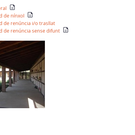
ral
ud de nínxol
d de renúncia i/o trasllat
ud de renúncia sense difunt