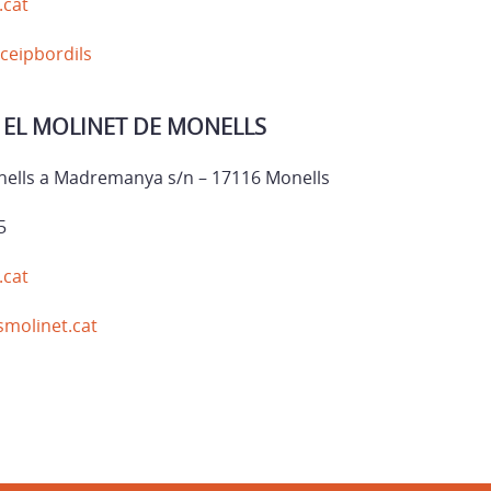
.cat
/ceipbordils
S EL MOLINET DE MONELLS
nells a Madremanya s/n – 17116 Monells
5
.cat
smolinet.cat