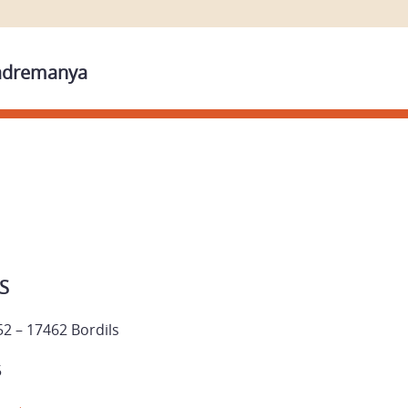
Madremanya
S
52 – 17462 Bordils
5